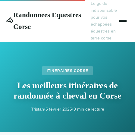
Le guide
indispensable
Randonnees Equestres
pour vos
🐴
échappées
Corse
équestres en
terre corse
ITINÉRAIRES CORSE
Les meilleurs itinéraires de
randonnée à cheval en Corse
Tristan
•
5 février 2025
•
9 min de lecture